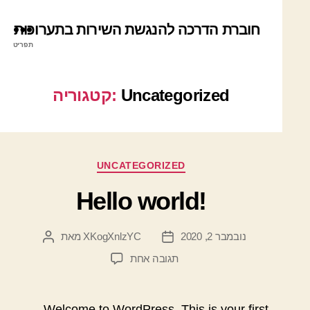
חוברת הדרכה להנגשת השירות בתערוכות
תפריט
Uncategorized
קטגוריה:
קטגוריות
UNCATEGORIZED
Hello world!
נובמבר 2, 2020
XKogXnlzYC
מאת
תאריך
המחבר
פוסט
הפוסט
על
תגובה אחת
Hello
world!
Welcome to WordPress. This is your first